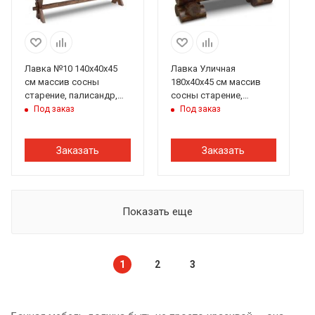
Лавка №10 140х40х45
Лавка Уличная
см массив сосны
180х40х45 см массив
старение, палисандр,
сосны старение,
ИРБ
палисандр, ИРБ
Под заказ
Под заказ
Заказать
Заказать
Показать еще
1
2
3