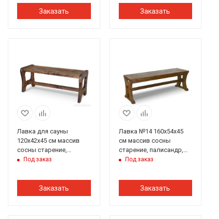
Заказать
Заказать
Лавка для сауны
Лавка №14 160х54х45
120х42х45 см массив
см массив сосны
сосны старение,
старение, палисандр,
палисандр, ИРБ
ИРБ
Под заказ
Под заказ
Заказать
Заказать