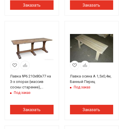
Заказать
Заказать
Лавка №6 210х80х77 на
Лавка осина А 1,5х0,4м,
3-х опорах (массив
Банный Перец
сосны старение),
Под заказ
палисандр, ИРБ
Под заказ
Заказать
Заказать