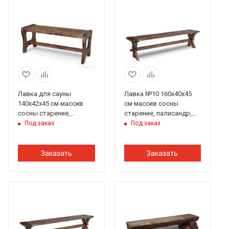
Лавка для сауны
Лавка №10 160х40х45
140х42х45 см массив
см массив сосны
сосны старение,
старение, палисандр,
палисандр, ИРБ
ИРБ
Под заказ
Под заказ
Заказать
Заказать