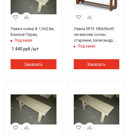
Лавка осина А 1,3х0,4м,
Лавка №13 180х56х45
Банный Перец
см массив сосны
старение, палисандр,
Под заказ
ИРБ
Под заказ
1 440
руб.
/шт
Заказать
Заказать