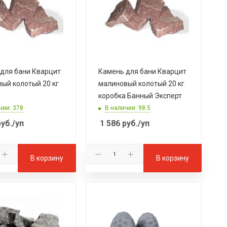
для бани Кварцит
Камень для бани Кварцит
ый колотый 20 кг
малиновый колотый 20 кг
коробка Банный Эксперт
чии: 378
В наличии: 98.5
уб.
/уп
1 586
руб.
/уп
В корзину
В корзину