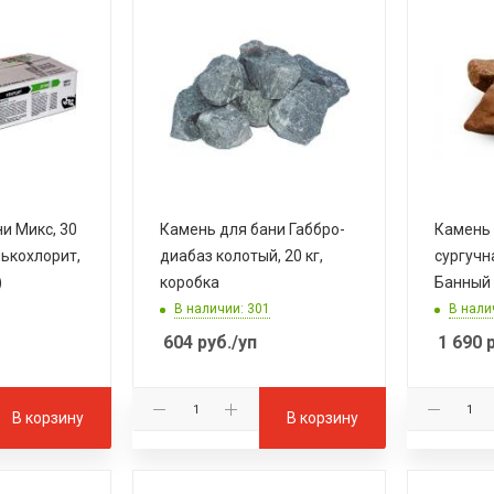
и Микс, 30
Камень для бани Габбро-
Камень 
лькохлорит,
диабаз колотый, 20 кг,
сургучн
)
коробка
Банный 
В наличии: 301
В нали
604
руб.
/уп
1 690
р
В корзину
В корзину