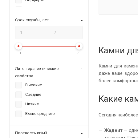
PICANTO
Кварцит
Шторм
Дунит
Срок службы, лет
BONDI BEACH
Серпентинит
Маори
Пироксенит
Noname
Хромит
Камни дл
1
7
Рубцовск
Родингит
Камни для каменк
ХакасИнтерСервис
Фарфор
Лито-терапевтические
даже ваше здоро
свойства
ИзиСтим
Змеевик
более комфортны
Высокие
УралГеоКамень
Оливин
Средние
Гранит Люкс
Какие ка
Низкие
Выше среднего
Сегодня наиболее
Жадеит
— один
Плотность кг/м3
оттенком. При