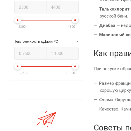
Талькохлорит
русской бани.
Диабаз
— недор
2300
4400
Малиновый кв
Теплоемкость кДж/кг*С
Как прав
При покупке обра
0.7500
1.1000
Размер фракции
хорошую цирку
Форма. Округлы
Качество. Камн
Советы п