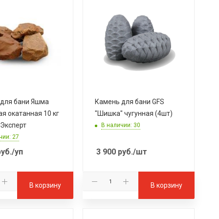
для бани Яшма
Камень для бани GFS
ая окатанная 10 кг
"Шишка" чугунная (4шт)
Эксперт
В наличии: 30
чии: 27
уб.
/уп
3 900
руб.
/шт
В корзину
В корзину