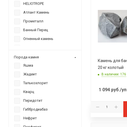
HELIOTROPE
Атлант Камень
Прометалл
Банный Перец
Огненный камень
Банный Эксперт
Гефест
Порода камня
Камень для ба
Скорпион
Яшма
20 кг колотый
Брат
Жадеит
В наличии: 176
Космос
Талькохлорит
1 094
руб.
/уп
Красное&Белое
Кварц
Союз
Перидотит
Настоящий Полковник
Габбродиабаз
Дамская
Нефрит
Сабантуй
Порфирит