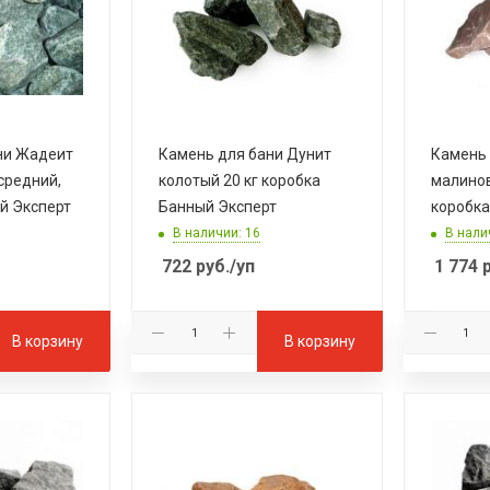
ни Жадеит
Камень для бани Дунит
Камень 
 средний,
колотый 20 кг коробка
малинов
й Эксперт
Банный Эксперт
коробка
В наличии: 16
В нали
722
руб.
/уп
1 774
р
В корзину
В корзину