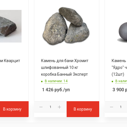
ни Кварцит
Камень для бани Хромит
Камень 
шлифованный 10 кг
"Ядро" 
коробка Банный Эксперт
(12шт)
В наличии: 14
В нали
1 426
руб.
/уп
3 900
р
В корзину
В корзину