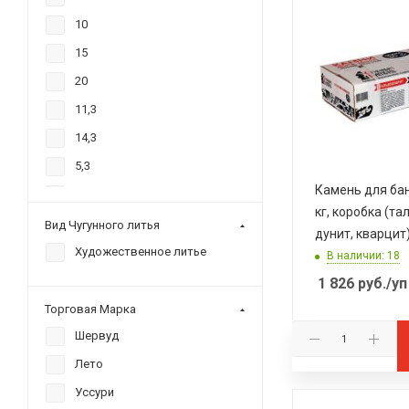
10
15
20
11,3
14,3
5,3
Камень для бан
16
кг, коробка (та
3,3
Вид Чугунного литья
дунит, кварцит
18
Художественное литье
В наличии: 18
1 826
руб.
/уп
Торговая Марка
Шервуд
Лето
Уссури