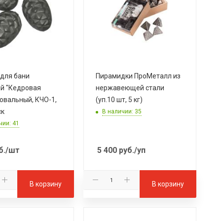
для бани
Пирамидки ПроМеталл из
й "Кедровая
нержавеющей стали
овальный, КЧО-1,
(уп.10 шт, 5 кг)
ск
В наличии: 35
чии: 41
б.
/шт
5 400
руб.
/уп
В корзину
В корзину