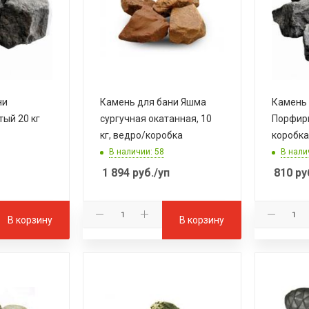
ни
Камень для бани Яшма
Камень 
ый 20 кг
сургучная окатанная, 10
Порфири
кг, ведро/коробка
коробка
В наличии: 58
В нали
1 894
руб.
/уп
810
ру
В корзину
В корзину