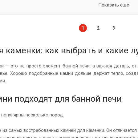
Показать еще
1
2
3
я каменки: как выбрать и какие 
и — это не просто элемент банной печи, а важная деталь, от
вье. Хорошо подобранные камни дольше держат тепло, созд
ми.
мни подходят для банной печи
 популярны несколько пород:
 из самых востребованных камней для каменки. Он отличаетс
 нагреве жадеит выделяет лёгкие минералы, которые положител