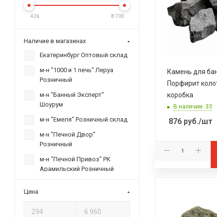
426
8 700
Наличие в магазинах
Екатеринбург Оптовый склад
м-н "1000 и 1 печь" Леруа
Камень для ба
Розничный
Порфирит колот
коробка
м-н "Банный Эксперт"
Шоурум
В наличии: 33
м-н "Емеля" Розничный склад
876
руб.
/шт
м-н "Печной Двор"
Розничный
м-н "Печной Привоз" РК
Арамильский Розничный
м-н "Печной Советник" ТК
Цена
"Докер" пав. Е10 Розн.
м-н "Печной Эксперт" КОР,