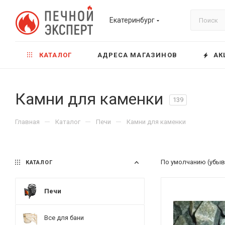
Екатеринбург
КАТАЛОГ
АДРЕСА МАГАЗИНОВ
АК
Камни для каменки
139
—
—
—
Главная
Каталог
Печи
Камни для каменки
По умолчанию (убыв
КАТАЛОГ
Печи
Все для бани