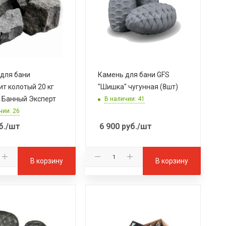
для бани
Камень для бани GFS
т колотый 20 кг
"Шишка" чугунная (8шт)
 Банный Эксперт
В наличии: 41
чии: 26
б.
/шт
6 900
руб.
/шт
В корзину
В корзину