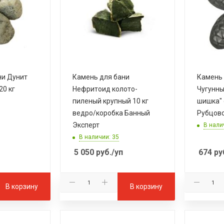
ни Дунит
Камень для бани
Камень 
20 кг
Нефритоид колото-
Чугунны
пиленый крупный 10 кг
шишка" 
ведро/коробка Банный
Рубцов
Эксперт
В нали
В наличии: 35
5 050
руб.
/уп
674
ру
В корзину
В корзину