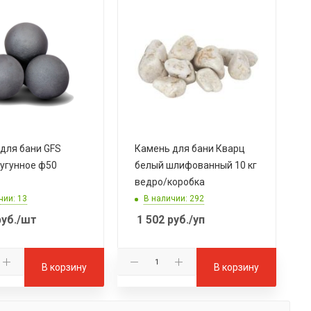
для бани GFS
Камень для бани Кварц
чугунное ф50
белый шлифованный 10 кг
ведро/коробка
чии: 13
В наличии: 292
уб.
/шт
1 502
руб.
/уп
В корзину
В корзину