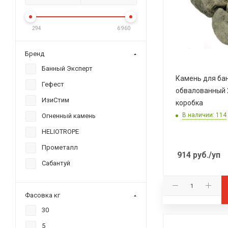
Розничный
м-н "Про Печи" РК
Новомосковский Розничный
294
6 960
Бренд
Банный Эксперт
Камень для ба
Гефест
обвалованный 
ИзиСтим
коробка
В наличии: 114
Огненный камень
HELIOTROPE
Прометалл
914
руб.
/уп
Сабантуй
Фасовка кг
30
5