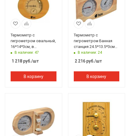
Термометр с
Термометр с
гигрометром овальный,
гигрометром Банная
16*14*3см, в
станция 24.5*13.5*3см
дерев.корпусе Банные
Банные штучки
В наличии: 47
В наличии: 24
штучки
1 218
руб.
/шт
2 216
руб.
/шт
В корзину
В корзину