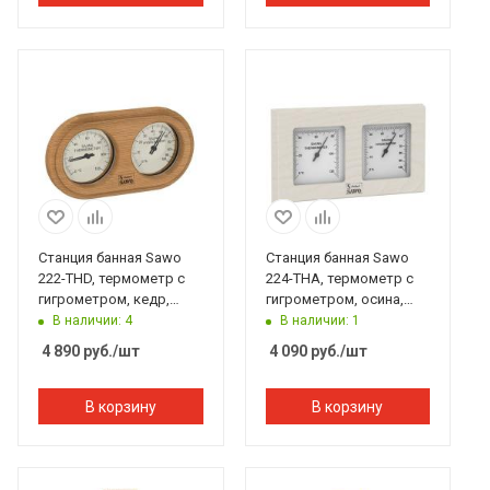
Станция банная Sawo
Станция банная Sawo
222-THD, термометр с
224-THA, термометр с
гигрометром, кедр,
гигрометром, осина,
140*225 мм
255*140 мм
В наличии: 4
В наличии: 1
4 890
руб.
/шт
4 090
руб.
/шт
В корзину
В корзину