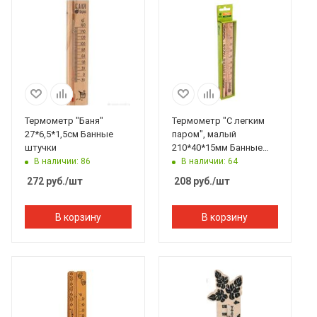
Термометр "Баня"
Термометр "С легким
27*6,5*1,5см Банные
паром", малый
штучки
210*40*15мм Банные
штучки
В наличии: 86
В наличии: 64
272
руб.
/шт
208
руб.
/шт
В корзину
В корзину