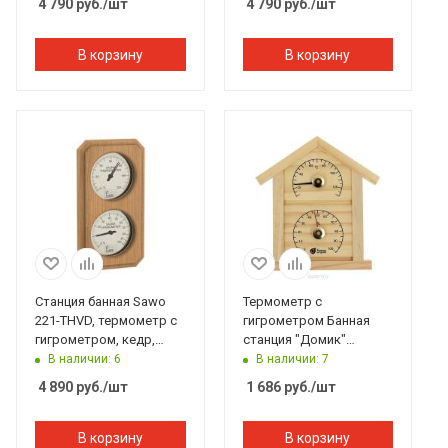
4 790
руб.
/шт
4 790
руб.
/шт
В корзину
В корзину
Станция банная Sawo
Термометр с
221-THVD, термометр с
гигрометром Банная
гигрометром, кедр,
станция "Домик"
140*225 мм
23,6*22*1,9 см Банные
В наличии: 6
В наличии: 7
штучки
4 890
руб.
/шт
1 686
руб.
/шт
В корзину
В корзину