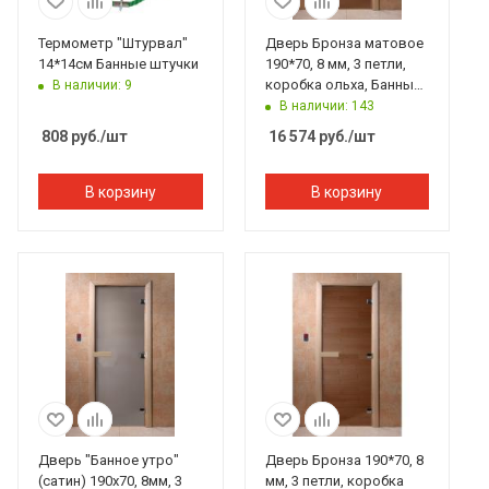
Термометр "Штурвал"
Дверь Бронза матовое
14*14см Банные штучки
190*70, 8 мм, 3 петли,
коробка ольха, Банный
В наличии: 9
Эксперт
В наличии: 143
808
руб.
/шт
16 574
руб.
/шт
В корзину
В корзину
Дверь "Банное утро"
Дверь Бронза 190*70, 8
(сатин) 190х70, 8мм, 3
мм, 3 петли, коробка