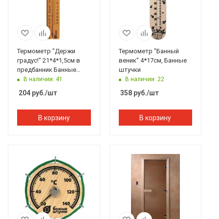
Термометр "Держи
Термометр "Банный
градус!" 21*4*1,5см в
веник" 4*17см, Банные
предбанник Банные
штучки
штучки
В наличии: 41
В наличии: 22
204
руб.
/шт
358
руб.
/шт
В корзину
В корзину