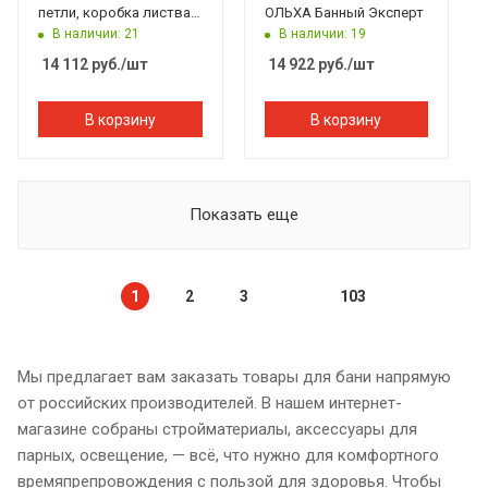
петли, коробка листва,
ОЛЬХА Банный Эксперт
Банный Эксперт
В наличии: 21
В наличии: 19
14 112
руб.
/шт
14 922
руб.
/шт
В корзину
В корзину
Показать еще
1
2
3
103
Мы предлагает вам заказать товары для бани напрямую
от российских производителей. В нашем интернет-
магазине собраны стройматериалы, аксессуары для
парных, освещение, — всё, что нужно для комфортного
времяпрепровождения с пользой для здоровья. Чтобы