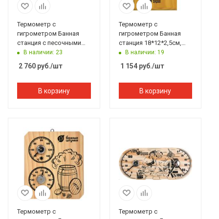
Термометр с
Термометр с
гигрометром Банная
гигрометром Банная
станция с песочными
станция 18*12*2,5см,
часами 27*13,8*7,5 см
Банные штучки
В наличии: 23
В наличии: 19
Банные штучки
2 760
руб.
/шт
1 154
руб.
/шт
В корзину
В корзину
Термометр с
Термометр с