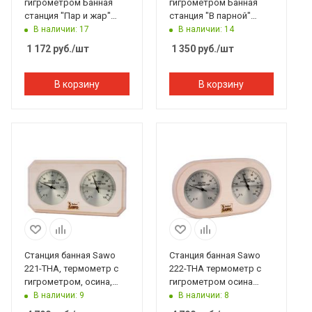
гигрометром Банная
гигрометром Банная
станция "Пар и жар"
станция "В парной"
15*17*2,5 см Банные
25*11 см Банные штучки
В наличии: 17
В наличии: 14
штучки
1 172
руб.
/шт
1 350
руб.
/шт
В корзину
В корзину
Станция банная Sawo
Станция банная Sawo
221-THA, термометр с
222-THA термометр с
гигрометром, осина,
гигрометром осина
140*225 мм
250*30*135 мм
В наличии: 9
В наличии: 8