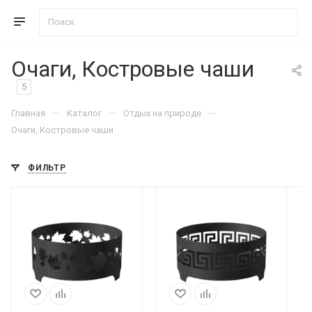
Очаги, Костровые чаши
5
—
—
—
Главная
Каталог
Отдых на природе
Очаги, Костровые чаши
ФИЛЬТР