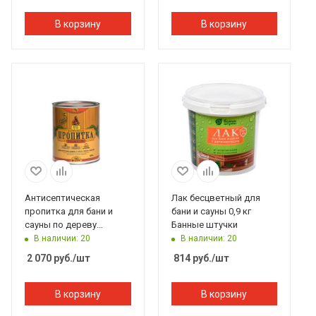
В корзину
В корзину
Антисептическая
Лак бесцветный для
пропитка для бани и
бани и сауны 0,9 кг
сауны по дереву
Банные штучки
Мастер Гурий 0,8л.
В наличии: 20
В наличии: 20
2 070
руб.
/шт
814
руб.
/шт
В корзину
В корзину