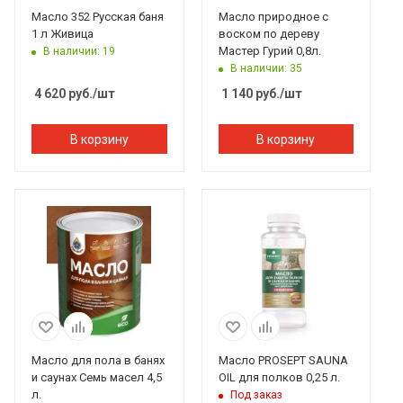
Масло 352 Русская баня
Масло природное с
1 л Живица
воском по дереву
Мастер Гурий 0,8л.
В наличии: 19
В наличии: 35
4 620
руб.
/шт
1 140
руб.
/шт
В корзину
В корзину
Масло для пола в банях
Масло PROSEPT SAUNA
и саунах Семь масел 4,5
OIL для полков 0,25 л.
л.
Под заказ