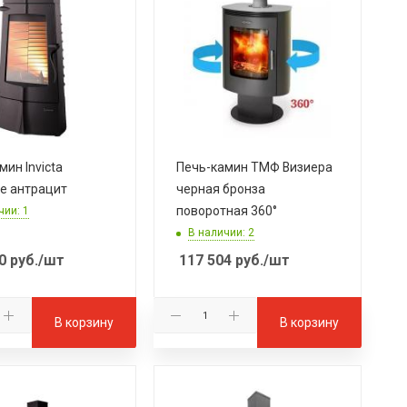
мин Invicta
Печь-камин ТМФ Визиера
e антрацит
черная бронза
поворотная 360°
чии: 1
В наличии: 2
0
руб.
/шт
117 504
руб.
/шт
В корзину
В корзину