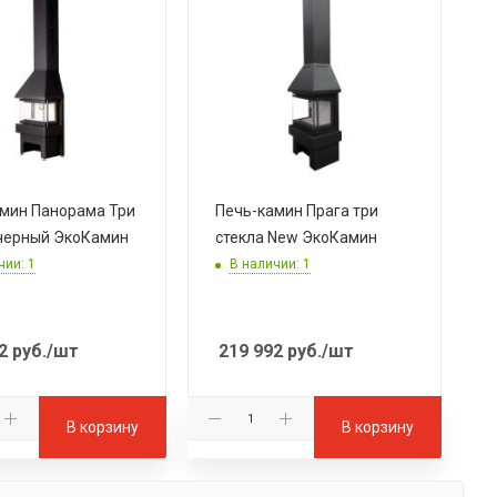
мин Панорама Три
Печь-камин Прага три
черный ЭкоКамин
стекла New ЭкоКамин
чии: 1
В наличии: 1
2
руб.
/шт
219 992
руб.
/шт
В корзину
В корзину