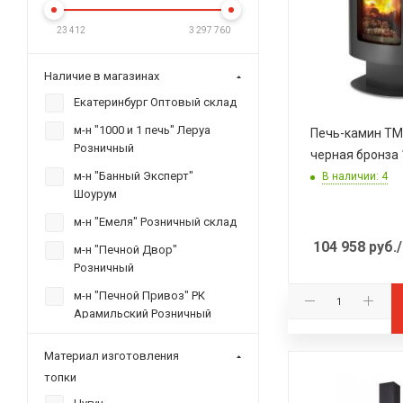
23 412
3 297 760
Наличие в магазинах
Екатеринбург Оптовый склад
м-н "1000 и 1 печь" Леруа
Печь-камин ТМ
Розничный
черная бронза 
м-н "Банный Эксперт"
В наличии: 4
Шоурум
м-н "Емеля" Розничный склад
104 958
руб.
м-н "Печной Двор"
Розничный
м-н "Печной Привоз" РК
Арамильский Розничный
м-н "Печной Советник" ТК
Материал изготовления
"Докер" пав. Е10 Розн.
топки
м-н "Печной Эксперт" КОР,