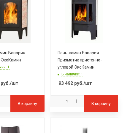
мин Бавария
Печь-камин Бавария
я ЭкоКамин
Призматик пристенно-
угловой ЭкоКамин
чии: 1
В наличии: 1
руб.
/шт
93 492
руб.
/шт
В корзину
В корзину