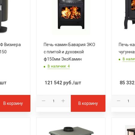
Ф Визиера
Печь-камин Бавария ЭКО
Печь-к
150
с плитой и духовкой
чугунна
ф150мм ЭкоКамин
В нали
В наличии: 4
/шт
121 542
руб.
/шт
85 332
В корзину
В корзину