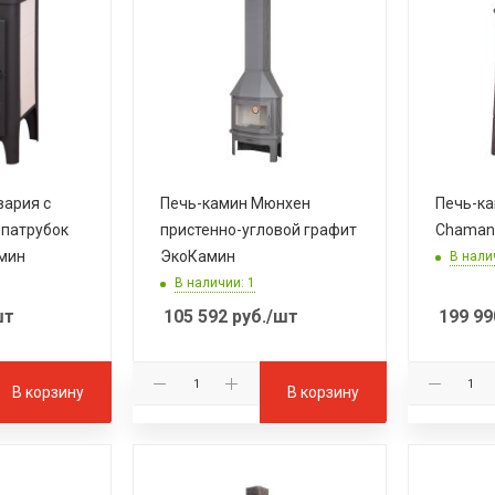
вария с
Печь-камин Мюнхен
Печь-ка
 патрубок
пристенно-угловой графит
Chaman
мин
ЭкоКамин
В нали
В наличии: 1
шт
105 592
руб.
/шт
199 99
В корзину
В корзину