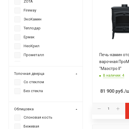
ZOTA
Fireway
ЭкоКамин
Теплодар
Ермак
НеоКрил
Печь-камин от
Прометалл
варочная Про
Сибирь
"Маэстро II"
Топочная дверца
В наличии: 4
Со стеклом
81 900
руб.
/
Без стекла
Облицовка
Слоновая кость
Бежевая