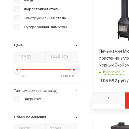
Чугун
Розничный
Жаростойкая сталь
м-н "Про Печи" РК
Новомосковский Розничный
Конструкционная сталь
Футерованная шамотом
Цена
Печь-камин М
пристенно-угл
черный ЭкоКа
В наличии: 2
13 552
1 448 100
105 592
руб.
Тип каменки (откр, закр)
Закрытая
Объем помещения