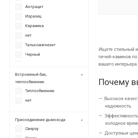
Антрацит
Изразец
Керамика
нет
Талькомагнезит
Ищете стильный и
Черный
печей-каминов по 
вашего интерьера.
Серый
Красный кирпич
Встроенный бак,
Почему в
теплообменник
Графит
Теплообменник
Высокое качест
нет
надежность.
Эффективность
Присоединение дымохода
холодное время
Сверху
Доступные цены