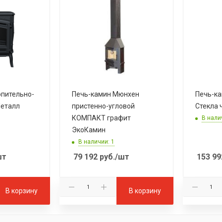
опительно-
Печь-камин Мюнхен
Печь-ка
Металл
пристенно-угловой
Стекла 
КОМПАКТ графит
В нали
ЭкоКамин
В наличии: 1
шт
79 192
руб.
/шт
153 99
В корзину
В корзину