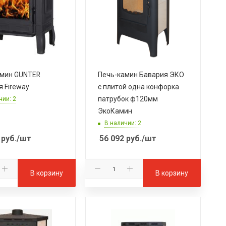
амин GUNTER
Печь-камин Бавария ЭКО
я Fireway
с плитой одна конфорка
патрубок ф120мм
чии: 2
ЭкоКамин
В наличии: 2
руб.
/шт
56 092
руб.
/шт
В корзину
В корзину