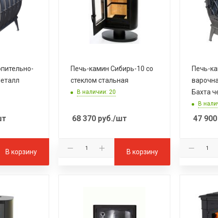
опительно-
Печь-камин Сибирь-10 со
Печь-ка
Металл
стеклом стальная
варочн
Бахта ч
В наличии: 20
В нали
шт
68 370
руб.
/шт
47 900
В корзину
В корзину