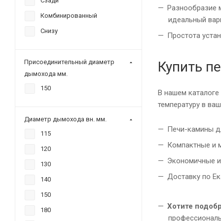
Сзади
Разнообразие м
Комбинированный
идеальный вар
Снизу
Простота устан
Присоединительный диаметр
Купить пе
дымохода мм.
150
В нашем каталоге
температуру в ва
Диаметр дымохода вн. мм.
Печи-камины д
115
Компактные и 
120
Экономичные и
130
Доставку по Ек
140
150
Хотите подобр
180
профессионал