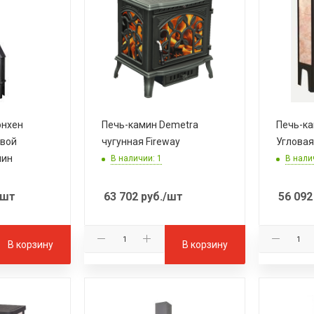
юнхен
Печь-камин Demetra
Печь-ка
овой
чугунная Fireway
Углова
мин
В наличии: 1
В нали
/шт
63 702
руб.
/шт
56 092
В корзину
В корзину