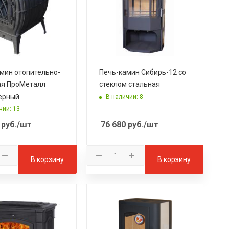
мин отопительно-
Печь-камин Сибирь-12 со
ая ПроМеталл
стеклом стальная
ерный
В наличии: 8
чии: 13
руб.
/шт
76 680
руб.
/шт
В корзину
В корзину