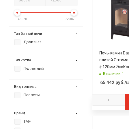
68570
72986
Тип банной печи
Дровяная
Печь-камин Ба
плитой Оптима
Тип котла
ф120мм ЭкоКа
Пеллетный
В наличии: 1
65 442
руб.
/
Вид топлива
Пеллеты
Бренд
TMF