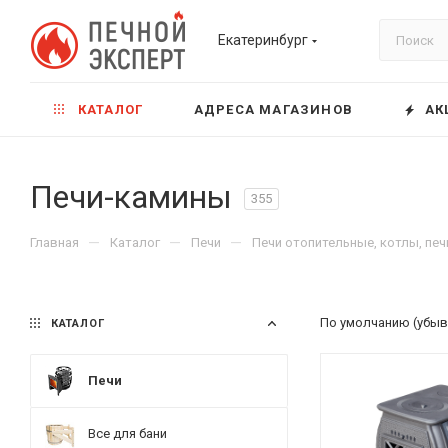
Екатеринбург
КАТАЛОГ
АДРЕСА МАГАЗИНОВ
АК
Печи-камины
355
—
—
—
Главная
Каталог
Печи
Печи отопительные, котлы, пе
По умолчанию (убыв
КАТАЛОГ
Печи
Все для бани