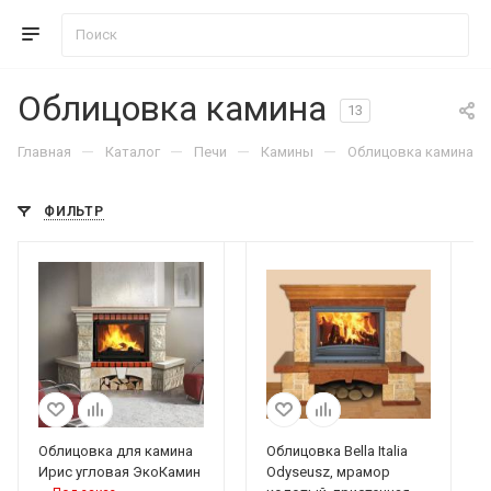
Облицовка камина
13
—
—
—
—
Главная
Каталог
Печи
Камины
Облицовка камина
ФИЛЬТР
Облицовка для камина
Облицовка Bella Italia
Ирис угловая ЭкоКамин
Odyseusz, мрамор