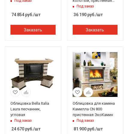
колотый, пристенная
Под заказ
для топки 6876-44
Под заказ
74 854
руб.
/шт
36 190
руб.
/шт
Заказать
Заказать
Облицовка Bella Italia
Облицовка для камина
Laura песчанник,
Камилла CN 800
угловая
пристенная ЭкоКамин
Под заказ
Под заказ
24 670
руб.
/шт
81 900
руб.
/шт