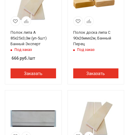
Полок липа А
Полок доска липа С
85х25х3,0м (уп-5шт)
90х26ммх2м, Банный
Банный Эксперт
Перец
Под заказ
Под заказ
666
руб.
/шт
Заказать
Заказать