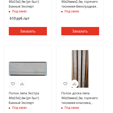
85х25х2,9м (уп-5шт)
90х26ммх2,5м, горячего
Банный Эксперт
тиснения Виноградная
лоза, ПЭМ
Под заказ
Под заказ
610
руб.
/шт
Заказать
Заказать
Полок липа Экстра
Полок доска липа
85х25х2,6м (уп-5шт)
90х26ммх2,5м, горячего
Банный Эксперт
тиснения классика,
ПЭМ
Под заказ
Под заказ