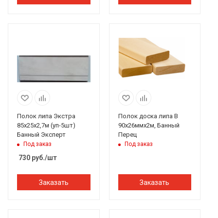
Полок липа Экстра
Полок доска липа В
85х25х2,7м (уп-5шт)
90х26ммх2м, Банный
Банный Эксперт
Перец
Под заказ
Под заказ
730
руб.
/шт
Заказать
Заказать