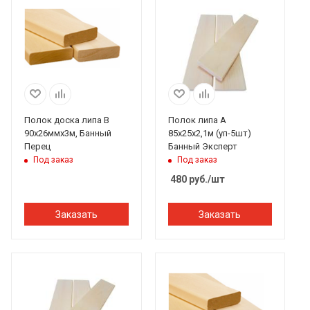
Полок доска липа В
Полок липа А
90х26ммх3м, Банный
85х25х2,1м (уп-5шт)
Перец
Банный Эксперт
Под заказ
Под заказ
480
руб.
/шт
Заказать
Заказать