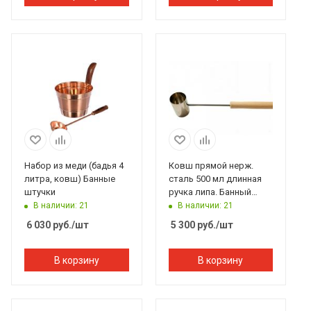
Набор из меди (бадья 4
Ковш прямой нерж.
литра, ковш) Банные
сталь 500 мл длинная
штучки
ручка липа. Банный
Эксперт
В наличии: 21
В наличии: 21
6 030
руб.
/шт
5 300
руб.
/шт
В корзину
В корзину