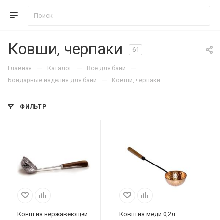
Ковши, черпаки
61
—
—
—
Главная
Каталог
Все для бани
—
Бондарные изделия для бани
Ковши, черпаки
ФИЛЬТР
Ковш из нержавеющей
Ковш из меди 0,2л