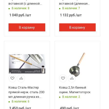
вставкой (с длинной
вставкой (длинная
ручкой), Банный
ручка), Банный Эксперт
В наличии: 8
В наличии: 7
Эксперт
1 040
руб.
/шт
1 132
руб.
/шт
В корзину
В корзину
Ковш Сталь-Мастер
Ковш 2,5л банный
прямой нерж. сталь 200
оцинк. Магнитогорск
мл длинная ручка из
В наличии: 2
бука
В наличии: 6
3 450
руб.
/шт
490
руб.
/шт