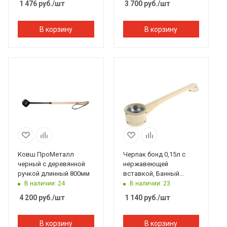
1 476
руб.
/шт
3 700
руб.
/шт
В корзину
В корзину
Ковш ПроМеталл
Черпак бонд 0,15л с
черный с деревянной
нержавеющей
ручкой длинный 800мм
вставкой, Банный
Эксперт
В наличии: 24
В наличии: 23
4 200
руб.
/шт
1 140
руб.
/шт
В корзину
В корзину