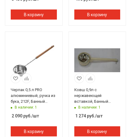
В корзину
В корзину
Черпак 0,5 л PRO
Ковш 0,9л с
алюминиевый, ручка из
нержавеющей
бука, 212F, Банный
вставкой, Банный
Эксперт
Эксперт
В наличии: 1
В наличии: 1
2 090
руб.
/шт
1 274
руб.
/шт
В корзину
В корзину