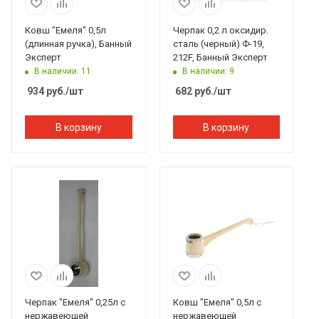
Ковш "Емеля" 0,5л
Черпак 0,2 л оксидир.
(длинная ручка), Банный
сталь (черный) Ф-19,
Эксперт
212F, Банный Эксперт
В наличии: 11
В наличии: 9
934
руб.
/шт
682
руб.
/шт
В корзину
В корзину
Черпак "Емеля" 0,25л с
Ковш "Емеля" 0,5л с
нержавеющей
нержавеющей