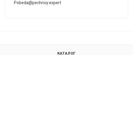
Pobeda@pechnoy.expert
КАТАЛОГ
АКЦИИ
УСЛУГИ
БРЕНДЫ
СЛУЖБА ЗАБОТЫ
КОМПАНИЯ