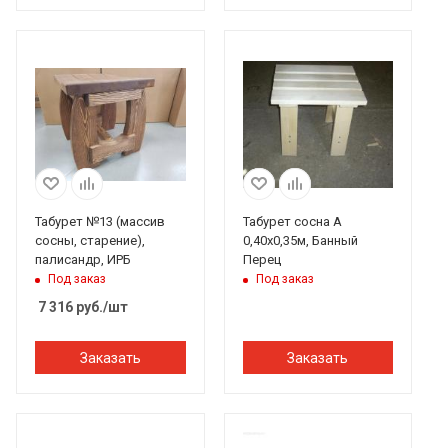
Табурет №13 (массив
Табурет сосна А
сосны, старение),
0,40х0,35м, Банный
палисандр, ИРБ
Перец
Под заказ
Под заказ
7 316
руб.
/шт
Заказать
Заказать