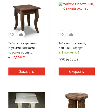
Табурет из дерева с
Табурет плетеный,
гнутыми ножками
Банный Эксперт
(массив сосны,
В наличии: 9
старение), палисандр,
Под заказ
990
руб.
/шт
ИРБ
Заказать
В корзину