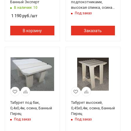
Банный Эксперт
подлокотниками,
высокая спинка, осина,
В наличии: 10
Банный Перец
Под заказ
1 190
руб.
/шт
В корзину
Заказать
Табурет под бак,
Табурет высокий,
0,4х0,4м, осина, Банный
0,45х0,4м, осина, Банный
Перец
Перец
Под заказ
Под заказ